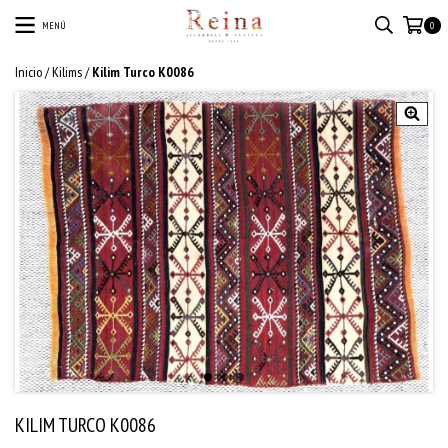
MENÚ
0
Inicio
/
Kilims
/
Kilim Turco K0086
KILIM TURCO K0086