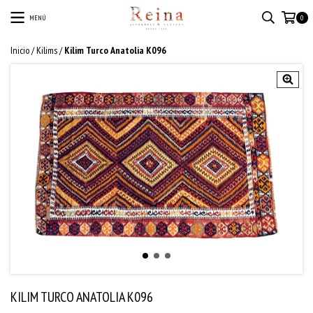
MENÚ
0
Inicio
/
Kilims
/
Kilim Turco Anatolia K096
KILIM TURCO ANATOLIA K096